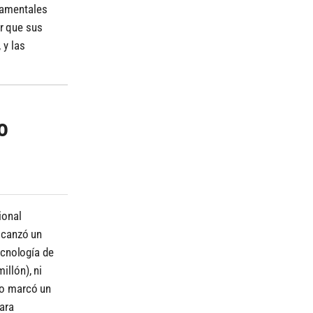
damentales
r que sus
 y las
o
ional
alcanzó un
ecnología de
llón), ni
to marcó un
ara