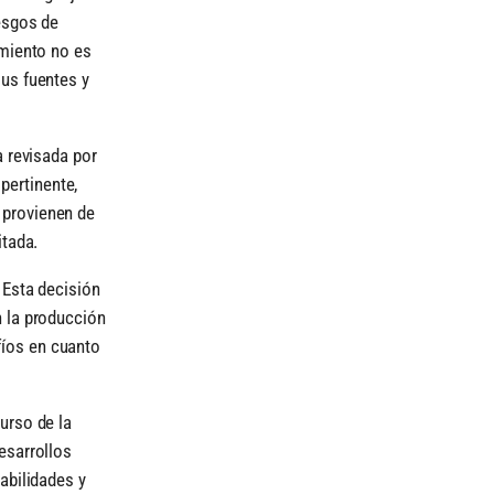
esgos de
amiento no es
sus fuentes y
a revisada por
pertinente,
 provienen de
itada.
 Esta decisión
n la producción
fíos en cuanto
urso de la
esarrollos
abilidades y