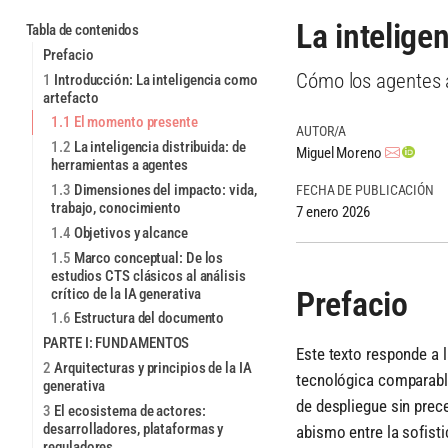
La inteligen
Tabla de contenidos
Prefacio
Cómo los agentes ar
1
Introducción: La inteligencia como
artefacto
1.1
El momento presente
AUTOR/A
1.2
La inteligencia distribuida: de
Miguel Moreno
herramientas a agentes
1.3
Dimensiones del impacto: vida,
FECHA DE PUBLICACIÓN
trabajo, conocimiento
7 enero 2026
1.4
Objetivos y alcance
1.5
Marco conceptual: De los
estudios CTS clásicos al análisis
Prefacio
crítico de la IA generativa
1.6
Estructura del documento
PARTE I: FUNDAMENTOS
Este texto responde a
2
Arquitecturas y principios de la IA
tecnológica comparable
generativa
de despliegue sin prec
3
El ecosistema de actores:
desarrolladores, plataformas y
abismo entre la sofisti
reguladores