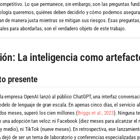
competitivo. Lo que permanece, sin embargo, son las preguntas fun
nología queremos, quiénes deben decidirlo y cómo podemos asegura
yan de manera justa mientras se mitigan sus riesgos. Esas preguntas,
les para abordarlas, son el verdadero objeto de este trabajo.
ón: La inteligencia como artefact
o presente
la empresa OpenAI lanzó al público ChatGPT, una interfaz conversac
delo de lenguaje de gran escala. En apenas cinco días, el servicio 
 dos meses, superó los cien millones
(
Briggs et al., 2023
)
. Ninguna t
una adopción tan veloz: ni Facebook (diez meses para alcanzar el mi
 medio), ni TikTok (nueve meses). En retrospectiva, ese lanzamien
IA dejó de ser un tema de laboratorio y conferencias especializadas p