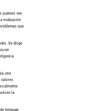
de quienes ven
la evaluación
s problemas que
dio. Se dirige
buscan
eligencia
ía, una
 valores
pecialmente
urecen la
de lenguaje