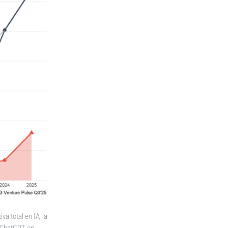
va total en IA; la
e ChatGPT en