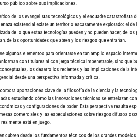
curso público sobre sus implicaciones.
rítico de los evangelistas tecnológicos y el encuadre catastrofista 
naza existencial existe un territorio escasamente explorado: el de 
izada de lo que estas tecnologías pueden y no pueden hacer, de lo
ean, de las oportunidades que abren y los riesgos que entrañan.
e algunos elementos para orientarse en tan amplio espacio interme
onforman con titulares ni con jerga técnica impenetrable, sino que 
onceptuales, los desarrollos recientes y las implicaciones de la int
 agencial desde una perspectiva informada y crítica.
orpora aportaciones clave de la filosofía de la ciencia y la tecnolog
écadas estudiando cómo las innovaciones técnicas se entrelazan con
económicas y configuraciones de poder. Esta perspectiva resulta es
omesas comerciales y las especulaciones sobre riesgos difusos osc
 realmente está en juego.
uen cubren desde los fundamentos técnicos de los grandes modelos 