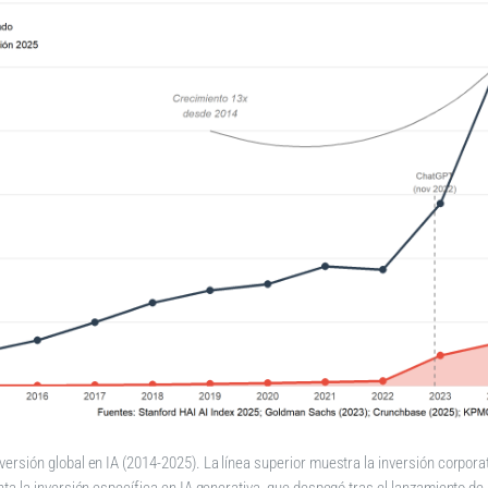
nversión global en IA (2014-2025). La línea superior muestra la inversión corporati
enta la inversión específica en IA generativa, que despegó tras el lanzamiento d