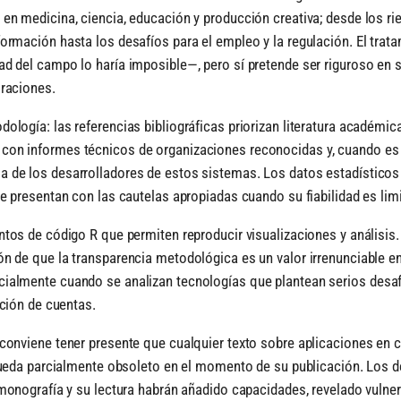
 en medicina, ciencia, educación y producción creativa; desde los ri
formación hasta los desafíos para el empleo y la regulación. El trat
ad del campo lo haría imposible—, pero sí pretende ser riguroso en 
oraciones.
ología: las referencias bibliográficas priorizan literatura académic
con informes técnicos de organizaciones reconocidas y, cuando es 
 de los desarrolladores de estos sistemas. Los datos estadísticos
se presentan con las cautelas apropiadas cuando su fiabilidad es lim
ntos de código R que permiten reproducir visualizaciones y análisis.
ón de que la transparencia metodológica es un valor irrenunciable e
cialmente cuando se analizan tecnologías que plantean serios desa
ición de cuentas.
 conviene tener presente que cualquier texto sobre aplicaciones en c
l queda parcialmente obsoleto en el momento de su publicación. Los d
 monografía y su lectura habrán añadido capacidades, revelado vulner