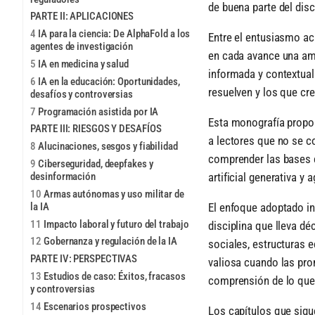
de buena parte del dis
PARTE II: APLICACIONES
4
IA para la ciencia: De AlphaFold a los
Entre el entusiasmo ac
agentes de investigación
en cada avance una ame
5
IA en medicina y salud
informada y contextual
6
IA en la educación: Oportunidades,
resuelven y los que cr
desafíos y controversias
7
Programación asistida por IA
Esta monografía propon
PARTE III: RIESGOS Y DESAFÍOS
a lectores que no se c
8
Alucinaciones, sesgos y fiabilidad
comprender las bases c
9
Ciberseguridad, deepfakes y
desinformación
artificial generativa y
10
Armas autónomas y uso militar de
la IA
El enfoque adoptado inc
11
Impacto laboral y futuro del trabajo
disciplina que lleva d
12
Gobernanza y regulación de la IA
sociales, estructuras 
PARTE IV: PERSPECTIVAS
valiosa cuando las pr
13
Estudios de caso: Éxitos, fracasos
comprensión de lo que
y controversias
14
Escenarios prospectivos
Los capítulos que sig